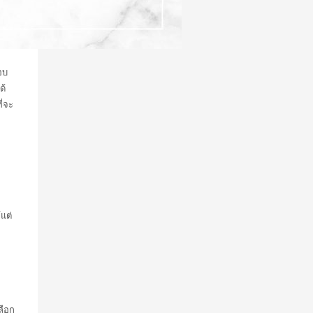
อบ
ด้
ี่จะ
แต่
ลือก