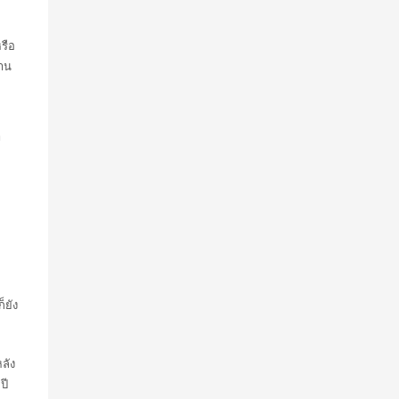
รือ
งาน
า
็ยัง
ลัง
ปี