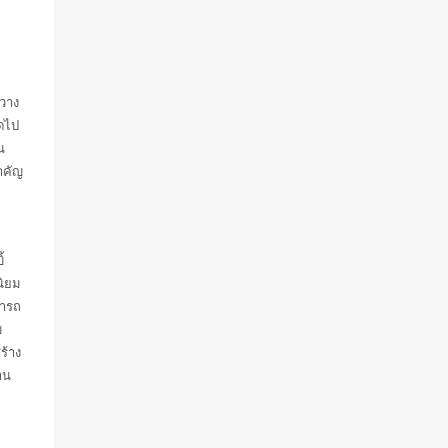
าวาง
ัดไป
น
ำคัญ
้
่นิยม
มารถ
บ
ร้าง
าน