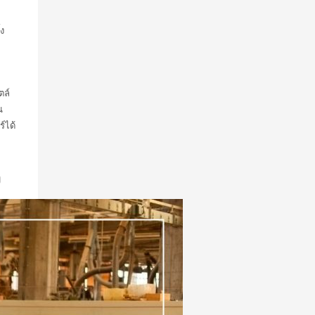
้ง
ตล์
น
์ได้
จ