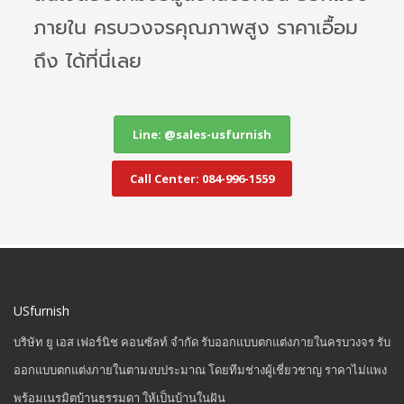
ภายใน ครบวงจรคุณภาพสูง ราคาเอื้อม
ถึง ได้ที่นี่เลย
Line: @sales-usfurnish
Call Center: 084-996-1559
USfurnish
บริษัท ยู เอส เฟอร์นิช คอนซัลท์ จำกัด รับออกแบบตกแต่งภายในครบวงจร รับ
ออกแบบตกแต่งภายในตามงบประมาณ โดยทีมช่างผู้เชี่ยวชาญ ราคาไม่แพง
พร้อมเนรมิตบ้านธรรมดา ให้เป็นบ้านในฝัน